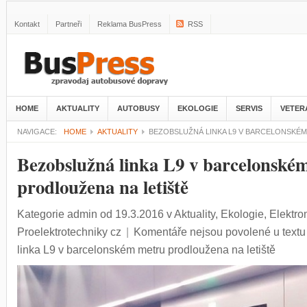
Kontakt
Partneři
Reklama BusPress
RSS
HOME
AKTUALITY
AUTOBUSY
EKOLOGIE
SERVIS
VETER
NAVIGACE:
HOME
AKTUALITY
BEZOBSLUŽNÁ LINKA L9 V BARCELONSKÉM
Bezobslužná linka L9 v barcelonské
prodloužena na letiště
Kategorie
admin
od 19.3.2016
v
Aktuality
,
Ekologie
,
Elektro
Proelektrotechniky cz
|
Komentáře nejsou povolené
u text
linka L9 v barcelonském metru prodloužena na letiště