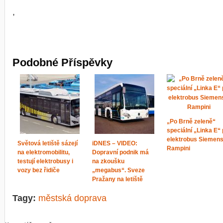
,
Podobné Příspěvky
„Po Brně zeleně“
speciální „Linka E“ 
elektrobus Siemens
Světová letiště sázejí
iDNES – VIDEO:
Rampini
na elektromobilitu,
Dopravní podnik má
testují elektrobusy i
na zkoušku
vozy bez řidiče
„megabus“. Sveze
Pražany na letiště
Tagy:
městská doprava