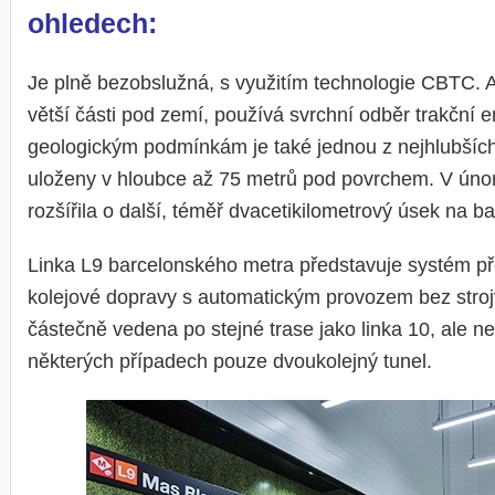
ohledech:
Je plně bezobslužná, s využitím technologie CBTC. A
větší části pod zemí, používá svrchní odběr trakční e
geologickým podmínkám je také jednou z nejhlubších –
uloženy v hloubce až 75 metrů pod povrchem. V únor
rozšířila o další, téměř dvacetikilometrový úsek na ba
Linka L9 barcelonského metra představuje systém 
kolejové dopravy s automatickým provozem bez stroj
částečně vedena po stejné trase jako linka 10, ale nesd
některých případech pouze dvoukolejný tunel.