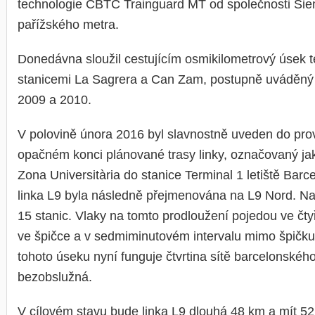
technologie CBTC Trainguard MT od společnosti Sie
pařížského metra.
Donedávna sloužil cestujícím osmikilometrový úsek té
stanicemi La Sagrera a Can Zam, postupně uváděný 
2009 a 2010.
V polovině února 2016 byl slavnostně uveden do pr
opačném konci plánované trasy linky, označovaný ja
Zona Universitària do stanice Terminal 1 letiště Barc
linka L9 byla následně přejmenována na L9 Nord. N
15 stanic. Vlaky na tomto prodloužení pojedou ve čt
ve špičce a v sedmiminutovém intervalu mimo špičku
tohoto úseku nyní funguje čtvrtina sítě barcelonskéh
bezobslužná.
V cílovém stavu bude linka L9 dlouhá 48 km a mít 52 