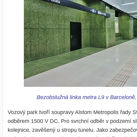
Bezobslužná linka metra L9 v Barceloně,
Vozový park tvoří soupravy Alstom Metropolis řady 
odběrem 1500 V DC. Pro svrchní odběr v podzemí slo
kolejnice, zavěšený u stropu tunelu. Jako zabezpečov