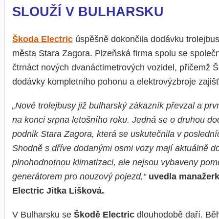
SLOUŽÍ V BULHARSKU
Škoda Electric
úspěšně dokončila dodávku trolejbu
města Stara Zagora. Plzeňská firma spolu se společno
čtrnáct nových dvanáctimetrových vozidel, přičemž Š
dodávky kompletního pohonu a elektrovýzbroje zajišťo
„Nové trolejbusy již bulharský zákazník převzal a prv
na konci srpna letošního roku. Jedná se o druhou d
podnik Stara Zagora, která se uskutečnila v posledníc
Shodně s dříve dodanými osmi vozy mají aktuálně do
plnohodnotnou klimatizaci, ale nejsou vybaveny pom
generátorem pro nouzový pojezd,“
uvedla manažerk
Electric Jitka Lišková.
V Bulharsku se
Škodě Electric
dlouhodobě daří. Běh