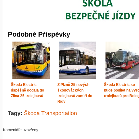
Podobné Příspěvky
Škoda Electric
Z Plzně 25 nových
Škoda Electric se
úspěšně dodala do
škodováckých
bude podílet na výr
Zlína 25 trolejbusů
trolejbusů zamíří do
trolejbusů pro Bolo
Rigy
Tagy:
Škoda Transportation
Komentáře uzavřeny.