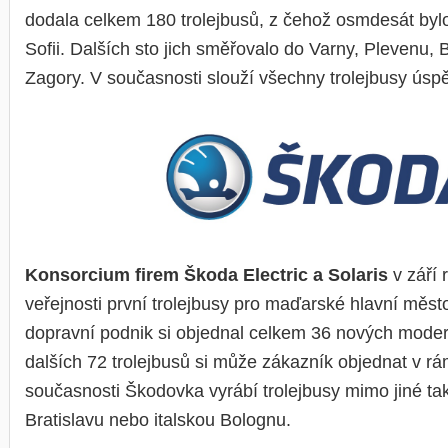
dodala celkem 180 trolejbusů, z čehož osmdesát byl
Sofii. Dalších sto jich směřovalo do Varny, Plevenu, 
Zagory. V současnosti slouží všechny trolejbusy úsp
Konsorcium firem Škoda Electric a Solaris
v září 
veřejnosti první trolejbusy pro maďarské hlavní měs
dopravní podnik si objednal celkem 36 nových modern
dalších 72 trolejbusů si může zákazník objednat v rá
současnosti Škodovka vyrábí trolejbusy mimo jiné ta
Bratislavu nebo italskou Bolognu.