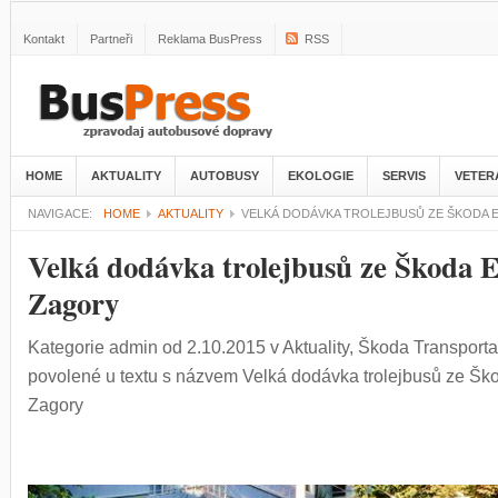
Kontakt
Partneři
Reklama BusPress
RSS
HOME
AKTUALITY
AUTOBUSY
EKOLOGIE
SERVIS
VETER
NAVIGACE:
HOME
AKTUALITY
VELKÁ DODÁVKA TROLEJBUSŮ ZE ŠKODA 
Velká dodávka trolejbusů ze Škoda El
Zagory
Kategorie
admin
od 2.10.2015
v
Aktuality
,
Škoda Transporta
povolené
u textu s názvem Velká dodávka trolejbusů ze Ško
Zagory